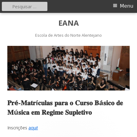
Pesquisar
Menu
Menu
por:
principal
Saltar
EANA
para
o
Escola de Artes do Norte Alentejano
conteúdo
𝐏𝐫é-𝐌𝐚𝐭𝐫í𝐜𝐮𝐥𝐚𝐬 𝐩𝐚𝐫𝐚 𝐨 𝐂𝐮𝐫𝐬𝐨 𝐁á𝐬𝐢𝐜𝐨 𝐝𝐞
𝐌ú𝐬𝐢𝐜𝐚 𝐞𝐦 𝐑𝐞𝐠𝐢𝐦𝐞 𝐒𝐮𝐩𝐥𝐞𝐭𝐢𝐯𝐨
Inscrições
aqui!