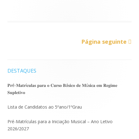
Paginação
Página seguinte
dos
conteúdos
DESTAQUES
Barra
lateral
𝐏𝐫é-𝐌𝐚𝐭𝐫í𝐜𝐮𝐥𝐚𝐬 𝐩𝐚𝐫𝐚 𝐨 𝐂𝐮𝐫𝐬𝐨 𝐁á𝐬𝐢𝐜𝐨 𝐝𝐞 𝐌ú𝐬𝐢𝐜𝐚 𝐞𝐦 𝐑𝐞𝐠𝐢𝐦𝐞
𝐒𝐮𝐩𝐥𝐞𝐭𝐢𝐯𝐨
principal
Lista de Candidatos ao 5ºano/1ºGrau
Pré-Matrículas para a Iniciação Musical – Ano Letivo
2026/2027