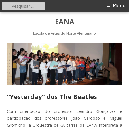
Pesquisar
Menu
Menu
por:
principal
Saltar
EANA
para
o
Escola de Artes do Norte Alentejano
conteúdo
“Yesterday” dos The Beatles
Com orientação do professor Leandro Gonçalves e
participação dos professores João Cardoso e Miguel
Gromicho, a Orquestra de Guitarras da EANA interpreta a