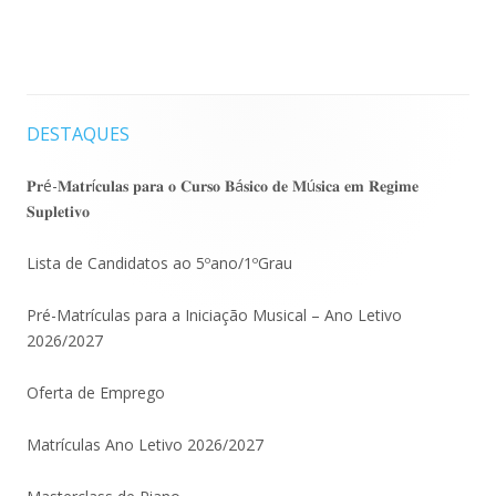
DESTAQUES
Barra
lateral
𝐏𝐫é-𝐌𝐚𝐭𝐫í𝐜𝐮𝐥𝐚𝐬 𝐩𝐚𝐫𝐚 𝐨 𝐂𝐮𝐫𝐬𝐨 𝐁á𝐬𝐢𝐜𝐨 𝐝𝐞 𝐌ú𝐬𝐢𝐜𝐚 𝐞𝐦 𝐑𝐞𝐠𝐢𝐦𝐞
𝐒𝐮𝐩𝐥𝐞𝐭𝐢𝐯𝐨
principal
Lista de Candidatos ao 5ºano/1ºGrau
Pré-Matrículas para a Iniciação Musical – Ano Letivo
2026/2027
Oferta de Emprego
Matrículas Ano Letivo 2026/2027