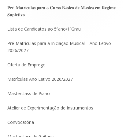
lateral
𝐏𝐫é-𝐌𝐚𝐭𝐫í𝐜𝐮𝐥𝐚𝐬 𝐩𝐚𝐫𝐚 𝐨 𝐂𝐮𝐫𝐬𝐨 𝐁á𝐬𝐢𝐜𝐨 𝐝𝐞 𝐌ú𝐬𝐢𝐜𝐚 𝐞𝐦 𝐑𝐞𝐠𝐢𝐦𝐞
𝐒𝐮𝐩𝐥𝐞𝐭𝐢𝐯𝐨
principal
Lista de Candidatos ao 5ºano/1ºGrau
Pré-Matrículas para a Iniciação Musical – Ano Letivo
2026/2027
Oferta de Emprego
Matrículas Ano Letivo 2026/2027
Masterclass de Piano
Atelier de Experimentação de Instrumentos
Convocatória
Masterclass de Guitarra