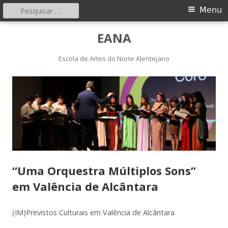
Pesquisar
Menu
Menu
por:
principal
Saltar
EANA
para
o
Escola de Artes do Norte Alentejano
conteúdo
“Uma Orquestra Múltiplos Sons”
em Valência de Alcântara
(IM)Previstos Culturais em Valência de Alcântara