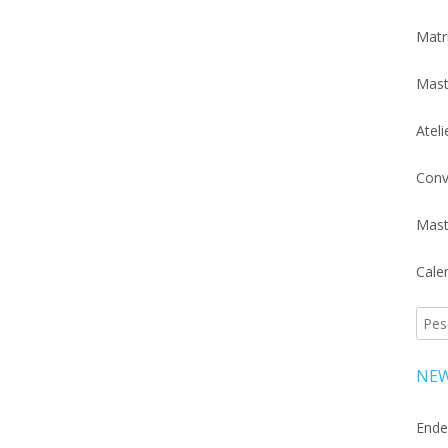
Matr
Mast
Atel
Conv
Mast
Cale
Pesq
por:
NEW
Ende