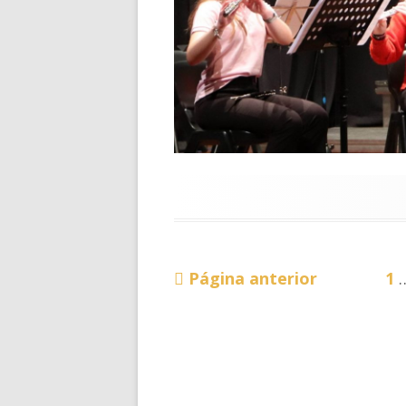
CONTACTOS
Pá
Paginação
Página anterior
1
dos
conteúdos