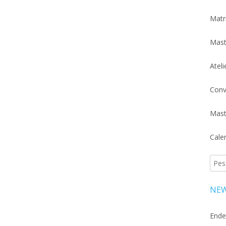
Matr
Mast
Atel
Conv
Mast
Cale
Pesq
por:
NEW
Ende