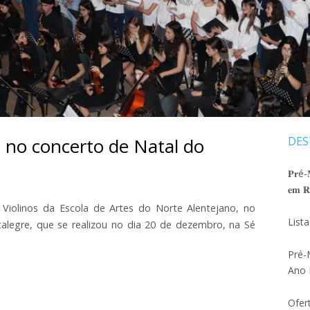
SELEÇÃO AO 5ºANO
ATIVIDADES ANO LETIVO 20
DEPARTA
MATRIZ PROVA DE SELEÇÃO 2026_27
DEDILHAD
ATIVIDADES ANO LETIVO 20
PROJETO EDUCATIVO 2024 – 2027
DEPARTAM
ORÇAMENTO 2026
DEPARTA
REGULAMENTO INTERNO
s no concerto de Natal do
DES
Ba
REGULAMENTO PAA
lat
𝐏𝐫é-𝐌
MODELO JUSTIFICAÇÃO DE FALTAS
𝐞𝐦 𝐑𝐞
pri
PLANO DE CONTINGÊNCIA
Violinos da Escola de Artes do Norte Alentejano, no
List
alegre, que se realizou no dia 20 de dezembro, na Sé
FOLHA PAUTADA
Pré-
CUIDADOS BÁSICOS INSTRUMENTOS
Ano 
DE ARCO
Ofer