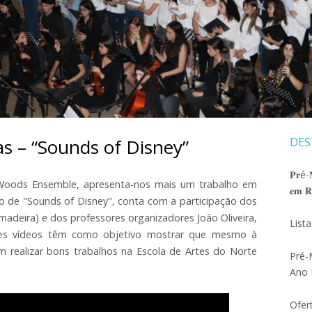
SELEÇÃO AO 5ºANO
ATIVIDADES ANO LETIVO 20
DEPARTA
MATRIZ PROVA DE SELEÇÃO 2026_27
DEDILHAD
ATIVIDADES ANO LETIVO 20
PROJETO EDUCATIVO 2024 – 2027
DEPARTAM
ORÇAMENTO 2026
DEPARTA
REGULAMENTO INTERNO
s – “Sounds of Disney”
DES
Ba
REGULAMENTO PAA
lat
𝐏𝐫é-𝐌
MODELO JUSTIFICAÇÃO DE FALTAS
 Woods Ensemble, apresenta-nos mais um trabalho em
𝐞𝐦 𝐑𝐞
pri
ado de "Sounds of Disney", conta com a participação dos
PLANO DE CONTINGÊNCIA
adeira) e dos professores organizadores João Oliveira,
List
Estes vídeos têm como objetivo mostrar que mesmo à
FOLHA PAUTADA
 realizar bons trabalhos na Escola de Artes do Norte
Pré-
CUIDADOS BÁSICOS INSTRUMENTOS
Ano 
DE ARCO
Ofer