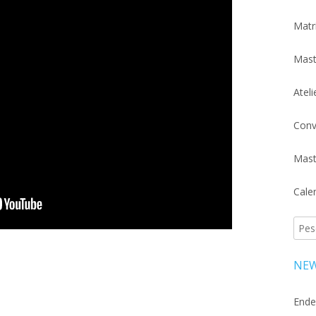
Matr
Mast
Atel
Conv
Mast
Cale
Pesq
por:
NEW
Ende