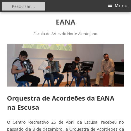
Pesquisar
Menu
Menu
por:
principal
Saltar
EANA
para
o
Escola de Artes do Norte Alentejano
conteúdo
Orquestra de Acordeões da EANA
na Escusa
O Centro Recreativo 25 de Abril da Escusa, recebeu no
passado dia 8 de dezembro, a Orquestra de Acordeões da