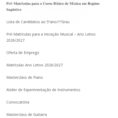
lateral
𝐏𝐫é-𝐌𝐚𝐭𝐫í𝐜𝐮𝐥𝐚𝐬 𝐩𝐚𝐫𝐚 𝐨 𝐂𝐮𝐫𝐬𝐨 𝐁á𝐬𝐢𝐜𝐨 𝐝𝐞 𝐌ú𝐬𝐢𝐜𝐚 𝐞𝐦 𝐑𝐞𝐠𝐢𝐦𝐞
𝐒𝐮𝐩𝐥𝐞𝐭𝐢𝐯𝐨
principal
Lista de Candidatos ao 5ºano/1ºGrau
Pré-Matrículas para a Iniciação Musical – Ano Letivo
2026/2027
Oferta de Emprego
Matrículas Ano Letivo 2026/2027
Masterclass de Piano
Atelier de Experimentação de Instrumentos
Convocatória
Masterclass de Guitarra