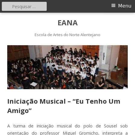
Pesquisar
Menu
Menu
por:
principal
Saltar
EANA
para
o
Escola de Artes do Norte Alentejano
conteúdo
Iniciação Musical – “Eu Tenho Um
Amigo”
A turma de iniciação musical do polo de Sousel sob
orientação do professor Miguel Gromicho, interpreta a