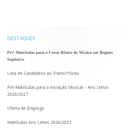
DESTAQUES
Barra
lateral
𝐏𝐫é-𝐌𝐚𝐭𝐫í𝐜𝐮𝐥𝐚𝐬 𝐩𝐚𝐫𝐚 𝐨 𝐂𝐮𝐫𝐬𝐨 𝐁á𝐬𝐢𝐜𝐨 𝐝𝐞 𝐌ú𝐬𝐢𝐜𝐚 𝐞𝐦 𝐑𝐞𝐠𝐢𝐦𝐞
𝐒𝐮𝐩𝐥𝐞𝐭𝐢𝐯𝐨
principal
Lista de Candidatos ao 5ºano/1ºGrau
Pré-Matrículas para a Iniciação Musical – Ano Letivo
2026/2027
Oferta de Emprego
Matrículas Ano Letivo 2026/2027