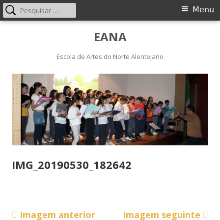
Pesquisar
Menu
Menu
por:
principal
Saltar
EANA
para
o
Escola de Artes do Norte Alentejano
conteúdo
IMG_20190530_182642
Imagem anterior
Imagem seguinte