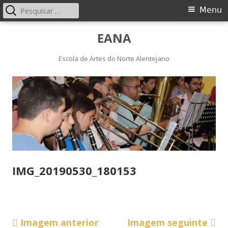
Pesquisar
Menu
Menu
por:
principal
Saltar
EANA
para
o
Escola de Artes do Norte Alentejano
conteúdo
IMG_20190530_180153
Imagem anterior
Imagem seguinte