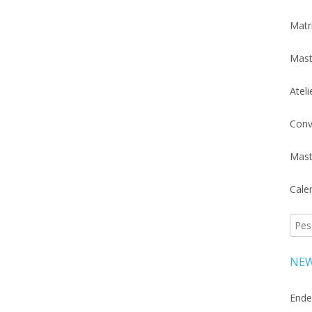
Matr
Mast
Atel
Conv
Mast
Cale
Pesq
por:
NEW
Ende