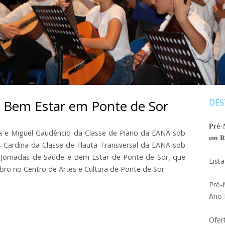
SELEÇÃO AO 5ºANO
ATIVIDADES ANO LETIVO 20
DEPARTA
MATRIZ PROVA DE SELEÇÃO 2026_27
DEDILHAD
ATIVIDADES ANO LETIVO 20
PROJETO EDUCATIVO 2024 – 2027
DEPARTAM
ORÇAMENTO 2026
DEPARTA
REGULAMENTO INTERNO
e Bem Estar em Ponte de Sor
DES
Ba
REGULAMENTO PAA
lat
𝐏𝐫é-𝐌
MODELO JUSTIFICAÇÃO DE FALTAS
ha e Miguel Gaudêncio da Classe de Piano da EANA sob
𝐞𝐦 𝐑𝐞
pri
ês Cardina da Classe de Flauta Transversal da EANA sob
PLANO DE CONTINGÊNCIA
s I Jornadas de Saúde e Bem Estar de Ponte de Sor, que
List
ro no Centro de Artes e Cultura de Ponte de Sor.
FOLHA PAUTADA
Pré-
CUIDADOS BÁSICOS INSTRUMENTOS
Ano 
DE ARCO
Ofer