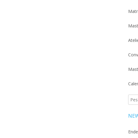
Matr
Mast
Atel
Conv
Mast
Cale
Pesq
por:
NEW
Ende