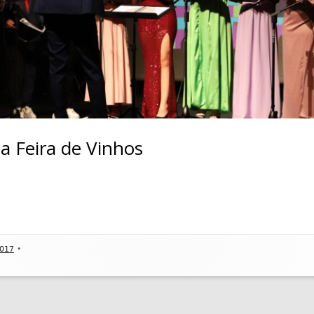
SELEÇÃO AO 5ºANO
ATIVIDADES ANO LETIVO 20
DEPARTA
MATRIZ PROVA DE SELEÇÃO 2026_27
DEDILHAD
ATIVIDADES ANO LETIVO 20
PROJETO EDUCATIVO 2024 – 2027
DEPARTAM
ORÇAMENTO 2026
DEPARTA
REGULAMENTO INTERNO
a Feira de Vinhos
REGULAMENTO PAA
MODELO JUSTIFICAÇÃO DE FALTAS
PLANO DE CONTINGÊNCIA
FOLHA PAUTADA
2017
•
CUIDADOS BÁSICOS INSTRUMENTOS
DE ARCO