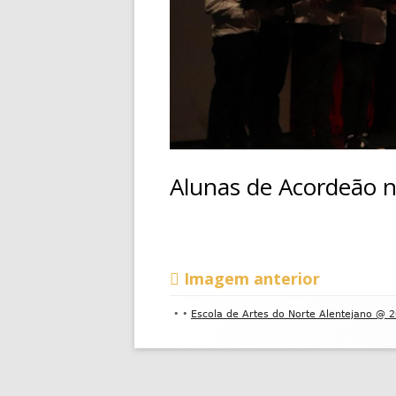
CONTACTOS
Alunas de Acordeão n
Imagem anterior
Conteúdo
•
•
Escola de Artes do Norte Alentejano @ 
do
rodapé