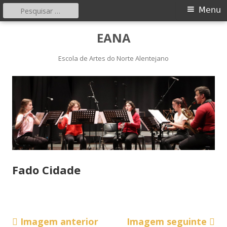
Pesquisar
Menu
Menu
por:
principal
Saltar
EANA
para
o
Escola de Artes do Norte Alentejano
conteúdo
Fado Cidade
Imagem anterior
Imagem seguinte