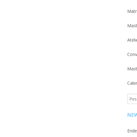
Matr
Mast
Atel
Conv
Mast
Cale
Pesq
por:
NEW
Ende