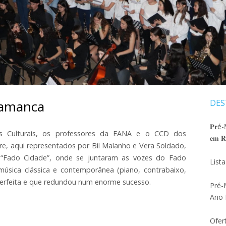
SELEÇÃO AO 5ºANO
ATIVIDADES ANO LETIVO 20
DEPARTA
MATRIZ PROVA DE SELEÇÃO 2026_27
DEDILHAD
ATIVIDADES ANO LETIVO 20
PROJETO EDUCATIVO 2024 – 2027
DEPARTAM
ORÇAMENTO 2026
DEPARTA
REGULAMENTO INTERNO
lamanca
DES
Ba
REGULAMENTO PAA
lat
𝐏𝐫é-𝐌
MODELO JUSTIFICAÇÃO DE FALTAS
os Culturais, os professores da EANA e o CCD dos
𝐞𝐦 𝐑𝐞
pri
re, aqui representados por Bil Malanho e Vera Soldado,
PLANO DE CONTINGÊNCIA
“Fado Cidade”, onde se juntaram as vozes do Fado
List
música clássica e contemporânea (piano, contrabaixo,
FOLHA PAUTADA
perfeita e que redundou num enorme sucesso.
Pré-
CUIDADOS BÁSICOS INSTRUMENTOS
Ano 
DE ARCO
Ofer