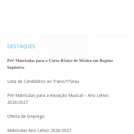
DESTAQUES
Barra
lateral
𝐏𝐫é-𝐌𝐚𝐭𝐫í𝐜𝐮𝐥𝐚𝐬 𝐩𝐚𝐫𝐚 𝐨 𝐂𝐮𝐫𝐬𝐨 𝐁á𝐬𝐢𝐜𝐨 𝐝𝐞 𝐌ú𝐬𝐢𝐜𝐚 𝐞𝐦 𝐑𝐞𝐠𝐢𝐦𝐞
𝐒𝐮𝐩𝐥𝐞𝐭𝐢𝐯𝐨
principal
Lista de Candidatos ao 5ºano/1ºGrau
Pré-Matrículas para a Iniciação Musical – Ano Letivo
2026/2027
Oferta de Emprego
Matrículas Ano Letivo 2026/2027