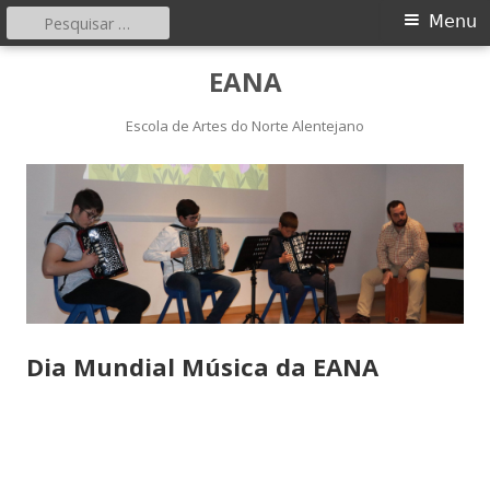
Pesquisar
Menu
Menu
por:
principal
Saltar
EANA
para
o
Escola de Artes do Norte Alentejano
conteúdo
Dia Mundial Música da EANA