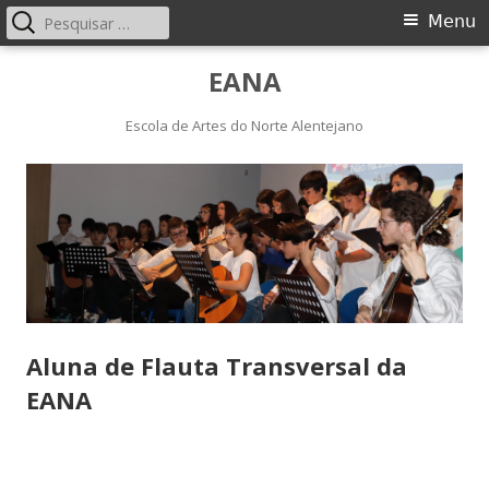
Pesquisar
Menu
Menu
por:
principal
Saltar
EANA
para
o
Escola de Artes do Norte Alentejano
conteúdo
Aluna de Flauta Transversal da
EANA