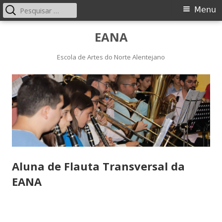
Pesquisar
Menu
Menu
por:
principal
Saltar
EANA
para
o
Escola de Artes do Norte Alentejano
conteúdo
Aluna de Flauta Transversal da
EANA