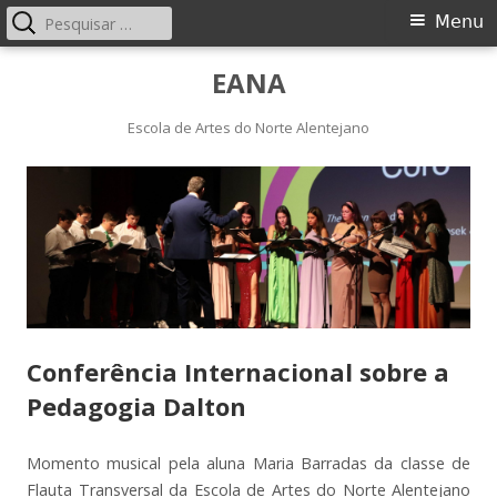
Pesquisar
Menu
Menu
por:
principal
Saltar
EANA
para
o
Escola de Artes do Norte Alentejano
conteúdo
Conferência Internacional sobre a
Pedagogia Dalton
Momento musical pela aluna Maria Barradas da classe de
Flauta Transversal da Escola de Artes do Norte Alentejano