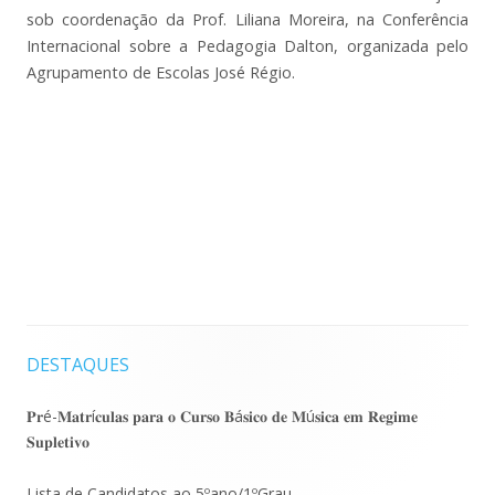
sob coordenação da Prof. Liliana Moreira, na Conferência
Internacional sobre a Pedagogia Dalton, organizada pelo
Agrupamento de Escolas José Régio.
DESTAQUES
Barra
lateral
𝐏𝐫é-𝐌𝐚𝐭𝐫í𝐜𝐮𝐥𝐚𝐬 𝐩𝐚𝐫𝐚 𝐨 𝐂𝐮𝐫𝐬𝐨 𝐁á𝐬𝐢𝐜𝐨 𝐝𝐞 𝐌ú𝐬𝐢𝐜𝐚 𝐞𝐦 𝐑𝐞𝐠𝐢𝐦𝐞
𝐒𝐮𝐩𝐥𝐞𝐭𝐢𝐯𝐨
principal
Lista de Candidatos ao 5ºano/1ºGrau