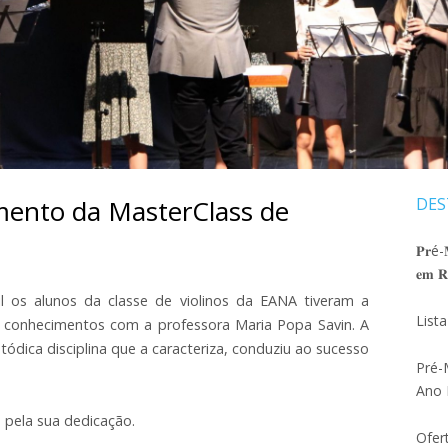
SELEÇÃO AO 5ºANO
ATIVIDADES ANO LETIVO 20
DEPARTA
MATRIZ PROVA DE SELEÇÃO 2026_27
DEDILHAD
ATIVIDADES ANO LETIVO 20
PROJETO EDUCATIVO 2024 – 2027
DEPARTAM
ORÇAMENTO 2026
DEPARTA
REGULAMENTO INTERNO
mento da MasterClass de
DES
Ba
REGULAMENTO PAA
lat
𝐏𝐫é-𝐌
MODELO JUSTIFICAÇÃO DE FALTAS
𝐞𝐦 𝐑𝐞
pri
PLANO DE CONTINGÊNCIA
l os alunos da classe de violinos da EANA tiveram a
List
 conhecimentos com a professora Maria Popa Savin. A
FOLHA PAUTADA
ódica disciplina que a caracteriza, conduziu ao sucesso
Pré-
CUIDADOS BÁSICOS INSTRUMENTOS
Ano 
DE ARCO
 pela sua dedicação.
Ofer