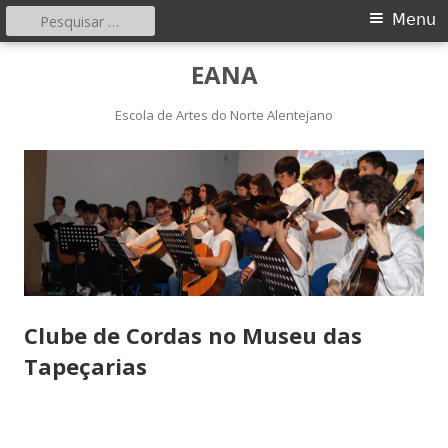
Pesquisar
Menu
Menu
por:
principal
Saltar
EANA
para
o
Escola de Artes do Norte Alentejano
conteúdo
Clube de Cordas no Museu das
Tapeçarias