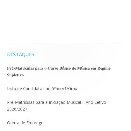
DESTAQUES
Barra
lateral
𝐏𝐫é-𝐌𝐚𝐭𝐫í𝐜𝐮𝐥𝐚𝐬 𝐩𝐚𝐫𝐚 𝐨 𝐂𝐮𝐫𝐬𝐨 𝐁á𝐬𝐢𝐜𝐨 𝐝𝐞 𝐌ú𝐬𝐢𝐜𝐚 𝐞𝐦 𝐑𝐞𝐠𝐢𝐦𝐞
𝐒𝐮𝐩𝐥𝐞𝐭𝐢𝐯𝐨
principal
Lista de Candidatos ao 5ºano/1ºGrau
Pré-Matrículas para a Iniciação Musical – Ano Letivo
2026/2027
Oferta de Emprego