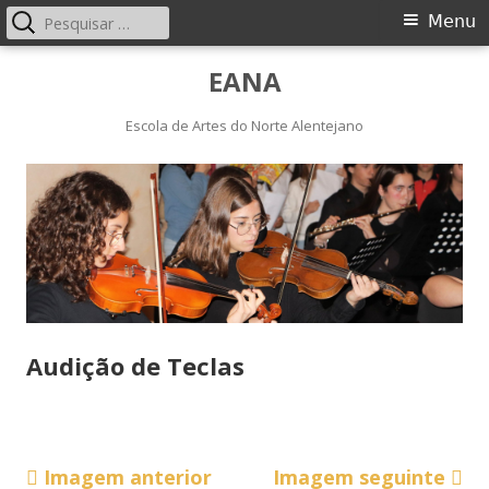
Pesquisar
Menu
Menu
por:
principal
Saltar
EANA
para
o
Escola de Artes do Norte Alentejano
conteúdo
Audição de Teclas
Imagem anterior
Imagem seguinte