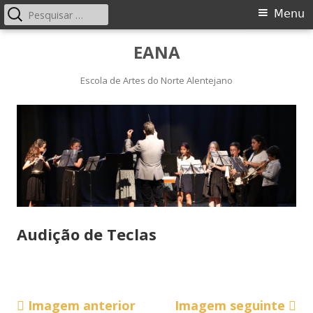
Pesquisar
Menu
Menu
por:
principal
Saltar
EANA
para
o
Escola de Artes do Norte Alentejano
conteúdo
Audição de Teclas
Imagem anterior
Imagem seguinte