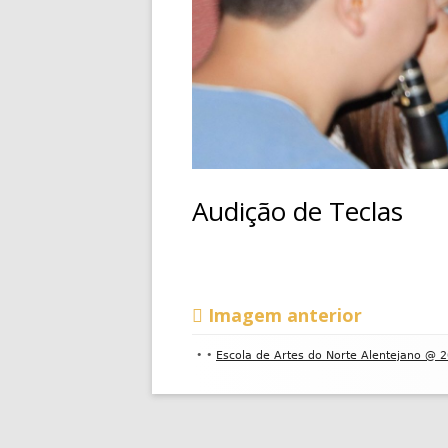
CONTACTOS
Audição de Teclas
Imagem anterior
Conteúdo
•
•
Escola de Artes do Norte Alentejano @ 
do
rodapé