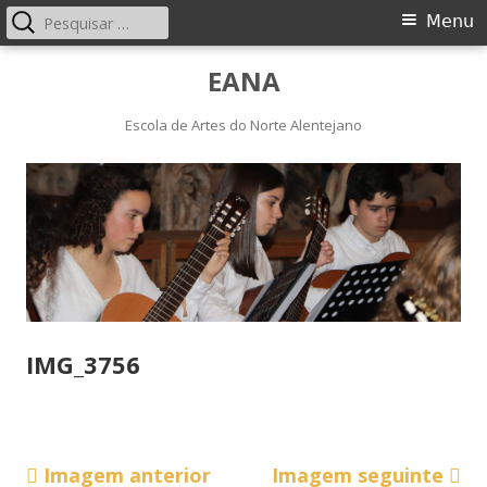
Pesquisar
Menu
Menu
por:
principal
Saltar
EANA
para
o
Escola de Artes do Norte Alentejano
conteúdo
IMG_3756
Imagem anterior
Imagem seguinte