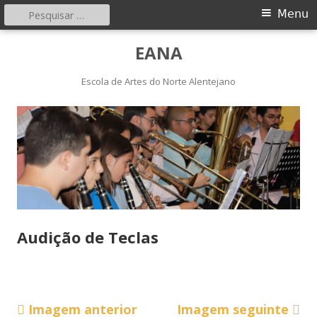
Pesquisar
Menu
Menu
por:
principal
Saltar
EANA
para
o
Escola de Artes do Norte Alentejano
conteúdo
Audição de Teclas
Imagem anterior
Imagem seguinte