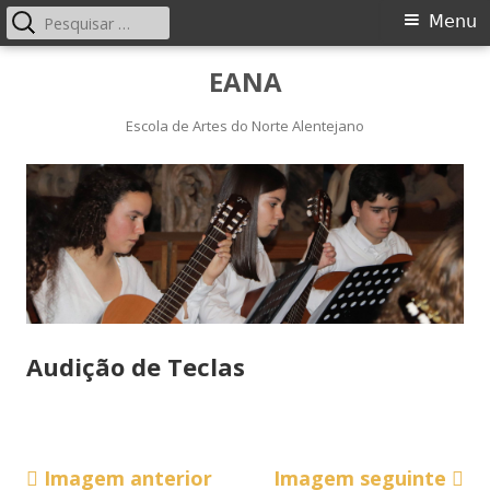
Pesquisar
Menu
Menu
por:
principal
Saltar
EANA
para
o
Escola de Artes do Norte Alentejano
conteúdo
Audição de Teclas
Imagem anterior
Imagem seguinte