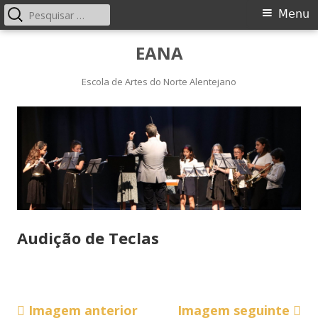
Pesquisar
Menu
Menu
por:
principal
Saltar
EANA
para
o
Escola de Artes do Norte Alentejano
conteúdo
Audição de Teclas
Imagem anterior
Imagem seguinte