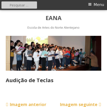
Pesquisar
Menu
Menu
por:
principal
Saltar
EANA
para
o
Escola de Artes do Norte Alentejano
conteúdo
Audição de Teclas
Imagem anterior
Imagem seguinte