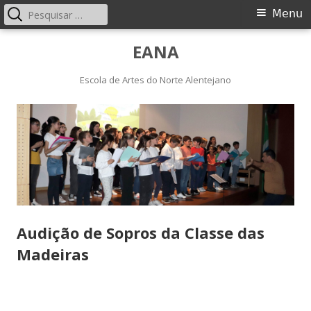
Pesquisar
Menu
Menu
por:
principal
Saltar
EANA
para
o
Escola de Artes do Norte Alentejano
conteúdo
Audição de Sopros da Classe das
Madeiras