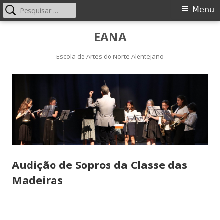
Pesquisar
Menu
Menu
por:
principal
Saltar
EANA
para
o
Escola de Artes do Norte Alentejano
conteúdo
Audição de Sopros da Classe das
Madeiras