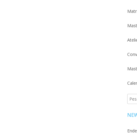
Matr
Mast
Atel
Conv
Mast
Cale
Pesq
por:
NEW
Ende