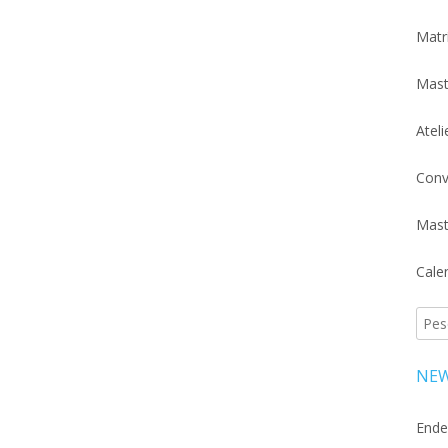
Matr
Mast
Atel
Conv
Mast
Cale
Pesq
por:
NEW
Ende