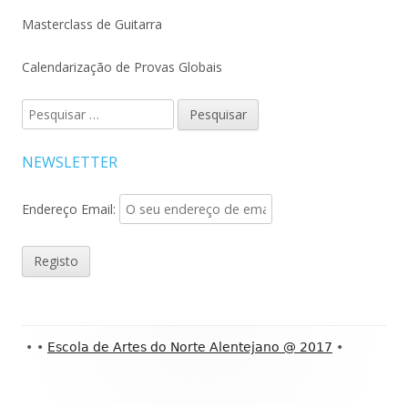
Masterclass de Guitarra
Calendarização de Provas Globais
Pesquisar
por:
NEWSLETTER
Endereço Email:
Conteúdo
•
•
Escola de Artes do Norte Alentejano @ 2017
•
do
rodapé