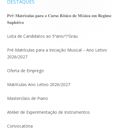
DESTAQUES
Barra
lateral
𝐏𝐫é-𝐌𝐚𝐭𝐫í𝐜𝐮𝐥𝐚𝐬 𝐩𝐚𝐫𝐚 𝐨 𝐂𝐮𝐫𝐬𝐨 𝐁á𝐬𝐢𝐜𝐨 𝐝𝐞 𝐌ú𝐬𝐢𝐜𝐚 𝐞𝐦 𝐑𝐞𝐠𝐢𝐦𝐞
𝐒𝐮𝐩𝐥𝐞𝐭𝐢𝐯𝐨
principal
Lista de Candidatos ao 5ºano/1ºGrau
Pré-Matrículas para a Iniciação Musical – Ano Letivo
2026/2027
Oferta de Emprego
Matrículas Ano Letivo 2026/2027
Masterclass de Piano
Atelier de Experimentação de Instrumentos
Convocatória