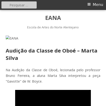
Pesquisar
Menu
Menu
por:
principal
Saltar
EANA
para
o
Escola de Artes do Norte Alentejano
conteúdo
Audição da Classe de Oboé – Marta
Silva
Na Audição da Classe de Oboé, lecionada pelo professor
Bruno Ferreira, a aluna Marta Silva interpretou a peça
"Gavotte" de W. Boyce.