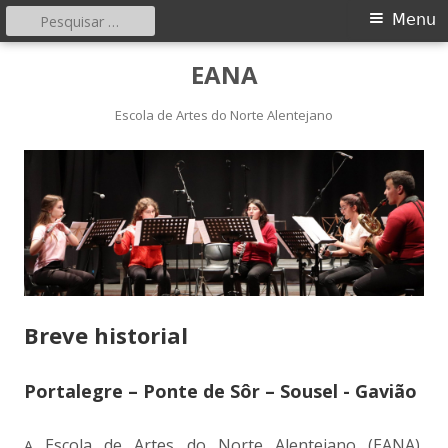
Pesquisar
Menu
Menu
por:
principal
Saltar
EANA
para
o
Escola de Artes do Norte Alentejano
conteúdo
Breve historial
Portalegre – Ponte de Sôr – Sousel - Gavião
Escola de Artes do Norte Alentejano (EANA),
A