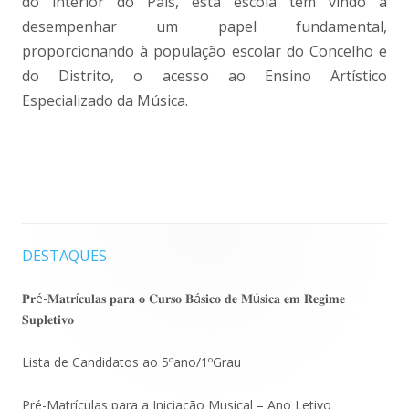
do interior do País, esta escola tem vindo a
desempenhar um papel fundamental,
proporcionando à população escolar do Concelho e
do Distrito, o acesso ao Ensino Artístico
Especializado da Música.
DESTAQUES
Barra
lateral
𝐏𝐫é-𝐌𝐚𝐭𝐫í𝐜𝐮𝐥𝐚𝐬 𝐩𝐚𝐫𝐚 𝐨 𝐂𝐮𝐫𝐬𝐨 𝐁á𝐬𝐢𝐜𝐨 𝐝𝐞 𝐌ú𝐬𝐢𝐜𝐚 𝐞𝐦 𝐑𝐞𝐠𝐢𝐦𝐞
𝐒𝐮𝐩𝐥𝐞𝐭𝐢𝐯𝐨
principal
Lista de Candidatos ao 5ºano/1ºGrau
Pré-Matrículas para a Iniciação Musical – Ano Letivo