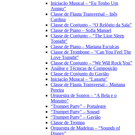
Iniciação Musical – “Eu Tenho Um
Amigo”
Classe de Flauta Transversal – Inês
Cardina
Classe de Conjunto – “O Relógio da Sala”
Classe de Piano – Sofia Manuel
Classe de Conjunto – “The Lion Sleep
Tonight”
Classe de Piano – Mariana Esculcas
Classe de Trombone – “Can You Feel The
Love Tonight”
Classe de Conjunto – “We Will Rock You”
Análise e Técnicas de Composição
Classe de Conjunto do Gavião
Iniciação Musical – “Lagarta”
Classe de Flauta Transversal – Mariana
Pereira
Orquestra de Sopros – “A Bela e o
Monstro”
“Trompet Party” – Portalegre
“Trumpet Party” – Sousel
“Trumpet Party” – Gavião
Classe de Trompa
Orquestra de Madeiras – “Sounds of
Disney”