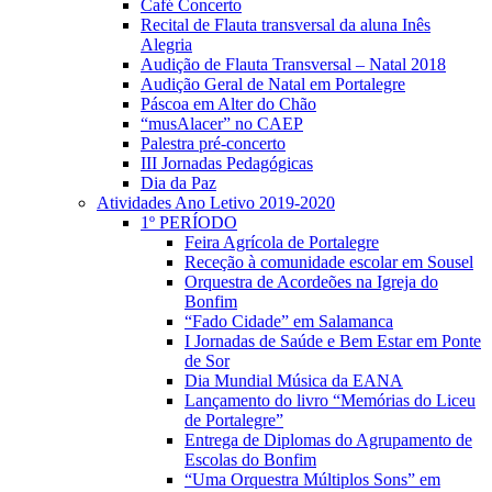
Café Concerto
Recital de Flauta transversal da aluna Inês
Alegria
Audição de Flauta Transversal – Natal 2018
Audição Geral de Natal em Portalegre
Páscoa em Alter do Chão
“musAlacer” no CAEP
Palestra pré-concerto
III Jornadas Pedagógicas
Dia da Paz
Atividades Ano Letivo 2019-2020
1º PERÍODO
Feira Agrícola de Portalegre
Receção à comunidade escolar em Sousel
Orquestra de Acordeões na Igreja do
Bonfim
“Fado Cidade” em Salamanca
I Jornadas de Saúde e Bem Estar em Ponte
de Sor
Dia Mundial Música da EANA
Lançamento do livro “Memórias do Liceu
de Portalegre”
Entrega de Diplomas do Agrupamento de
Escolas do Bonfim
“Uma Orquestra Múltiplos Sons” em