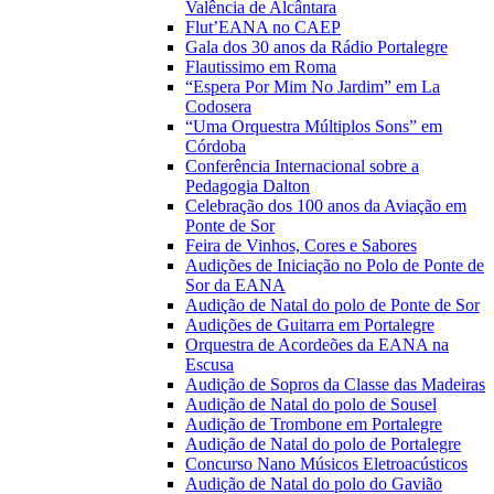
Valência de Alcântara
Flut’EANA no CAEP
Gala dos 30 anos da Rádio Portalegre
Flautissimo em Roma
“Espera Por Mim No Jardim” em La
Codosera
“Uma Orquestra Múltiplos Sons” em
Córdoba
Conferência Internacional sobre a
Pedagogia Dalton
Celebração dos 100 anos da Aviação em
Ponte de Sor
Feira de Vinhos, Cores e Sabores
Audições de Iniciação no Polo de Ponte de
Sor da EANA
Audição de Natal do polo de Ponte de Sor
Audições de Guitarra em Portalegre
Orquestra de Acordeões da EANA na
Escusa
Audição de Sopros da Classe das Madeiras
Audição de Natal do polo de Sousel
Audição de Trombone em Portalegre
Audição de Natal do polo de Portalegre
Concurso Nano Músicos Eletroacústicos
Audição de Natal do polo do Gavião