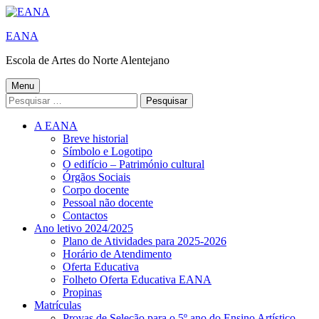
Saltar
para
EANA
o
conteúdo
Escola de Artes do Norte Alentejano
Menu
Menu
Pesquisar
principal
por:
A EANA
Breve historial
Símbolo e Logotipo
O edifício – Património cultural
Órgãos Sociais
Corpo docente
Pessoal não docente
Contactos
Ano letivo 2024/2025
Plano de Atividades para 2025-2026
Horário de Atendimento
Oferta Educativa
Folheto Oferta Educativa EANA
Propinas
Matrículas
Provas de Seleção para o 5º ano do Ensino Artístico