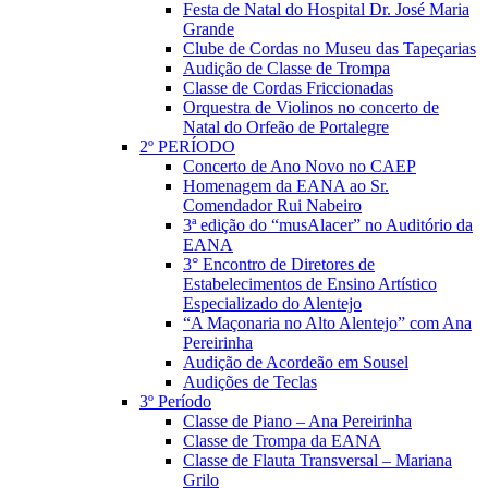
Festa de Natal do Hospital Dr. José Maria
Grande
Clube de Cordas no Museu das Tapeçarias
Audição de Classe de Trompa
Classe de Cordas Friccionadas
Orquestra de Violinos no concerto de
Natal do Orfeão de Portalegre
2º PERÍODO
Concerto de Ano Novo no CAEP
Homenagem da EANA ao Sr.
Comendador Rui Nabeiro
3ª edição do “musAlacer” no Auditório da
EANA
3° Encontro de Diretores de
Estabelecimentos de Ensino Artístico
Especializado do Alentejo
“A Maçonaria no Alto Alentejo” com Ana
Pereirinha
Audição de Acordeão em Sousel
Audições de Teclas
3º Período
Classe de Piano – Ana Pereirinha
Classe de Trompa da EANA
Classe de Flauta Transversal – Mariana
Grilo