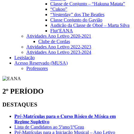
Classe de Conjunto – “Hakuna Matata”
“Cukoo”
“Yesterday” dos The Beatles
Classe Conjunto do Gavião
Audição da Classe de Oboé – Marta Silva
Flut’EANA
Atividades Ano Letivo 2020-2021
Clube de Cordas
Atividades Ano Letivo 2022-2023
Atividades Ano Letivo 2023-2024
Legislação
Acesso Reservado (MUSA)
Professores
2º PERÍODO
Barra
DESTAQUES
lateral
𝐏𝐫é-𝐌𝐚𝐭𝐫í𝐜𝐮𝐥𝐚𝐬 𝐩𝐚𝐫𝐚 𝐨 𝐂𝐮𝐫𝐬𝐨 𝐁á𝐬𝐢𝐜𝐨 𝐝𝐞 𝐌ú𝐬𝐢𝐜𝐚 𝐞𝐦
principal
𝐑𝐞𝐠𝐢𝐦𝐞 𝐒𝐮𝐩𝐥𝐞𝐭𝐢𝐯𝐨
Lista de Candidatos ao 5ºano/1ºGrau
Pré-Matrículas para a Iniciação Musical – Ano Letivo