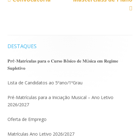
Navegação
anterior:
seguinte:
de
artigos
DESTAQUES
Barra
lateral
𝐏𝐫é-𝐌𝐚𝐭𝐫í𝐜𝐮𝐥𝐚𝐬 𝐩𝐚𝐫𝐚 𝐨 𝐂𝐮𝐫𝐬𝐨 𝐁á𝐬𝐢𝐜𝐨 𝐝𝐞 𝐌ú𝐬𝐢𝐜𝐚 𝐞𝐦 𝐑𝐞𝐠𝐢𝐦𝐞
𝐒𝐮𝐩𝐥𝐞𝐭𝐢𝐯𝐨
principal
Lista de Candidatos ao 5ºano/1ºGrau
Pré-Matrículas para a Iniciação Musical – Ano Letivo
2026/2027
Oferta de Emprego
Matrículas Ano Letivo 2026/2027