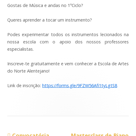
Gostas de Música e andas no 1ºCiclo?
Queres aprender a tocar um instrumento?
Podes experimentar todos os instrumentos lecionados na
nossa escola com o apoio dos nossos professores
especialistas.
Inscreve-te gratuitamente e vem conhecer a Escola de Artes
do Norte Alentejano!
Link de inscrição:
https://forms.gle/9FZW56Afi1tyLgtS8
Conteúdo
Conteúdo
Convocatória
Masterclass de Piano