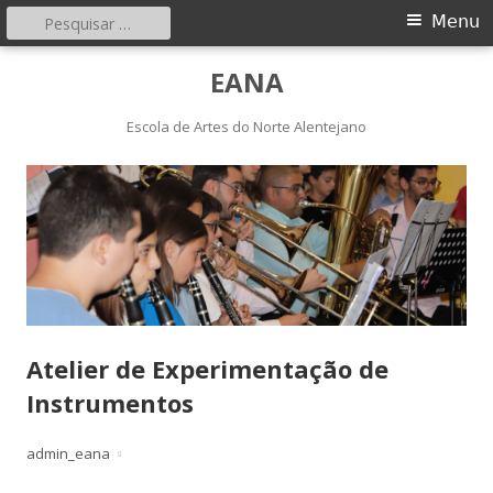
Pesquisar
Menu
Menu
por:
principal
Saltar
EANA
para
o
Escola de Artes do Norte Alentejano
conteúdo
Atelier de Experimentação de
Instrumentos
Autor
Publicado
admin_eana
em