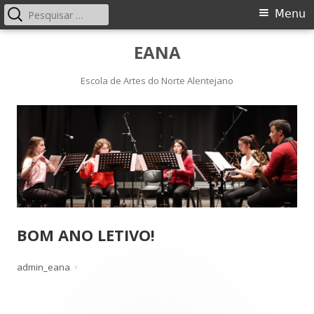
Pesquisar
Menu
Menu
por:
principal
Saltar
EANA
para
o
Escola de Artes do Norte Alentejano
conteúdo
BOM ANO LETIVO!
Autor
Publicado
admin_eana
em