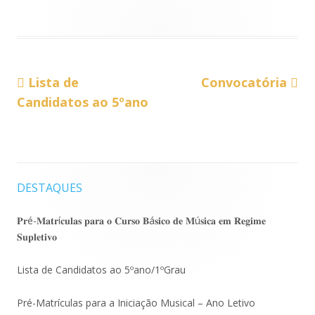
Conteúdo
Conteúdo
Navegação
Lista de
Convocatória
anterior:
seguinte:
Candidatos ao 5ºano
de
artigos
DESTAQUES
Barra
lateral
𝐏𝐫é-𝐌𝐚𝐭𝐫í𝐜𝐮𝐥𝐚𝐬 𝐩𝐚𝐫𝐚 𝐨 𝐂𝐮𝐫𝐬𝐨 𝐁á𝐬𝐢𝐜𝐨 𝐝𝐞 𝐌ú𝐬𝐢𝐜𝐚 𝐞𝐦 𝐑𝐞𝐠𝐢𝐦𝐞
𝐒𝐮𝐩𝐥𝐞𝐭𝐢𝐯𝐨
principal
Lista de Candidatos ao 5ºano/1ºGrau
Pré-Matrículas para a Iniciação Musical – Ano Letivo